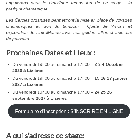
Pierre Mendras
appuierons pour le deuxième temps fort de ce stage : la
pratique chamanique.
CONTACTS
Les Cercles organisés permettront la mise en place de voyages
chamaniques au son du tambour : Quête de Visions et
Politique de confidentialité du site
exploration de l’InfraMonde avec nos guides, alliés et animaux
de pouvoirs.
LIVRE D’OR & ALBUMS
Prochaines Dates et Lieux :
FORMULAIRE D’INSCRIPTION
Du vendredi 19h00 au dimanche 17h00 –
2 3 4 Octobre
2026 à Lizières
Du vendredi 19h00 au dimanche 17h00 –
15 16 17 janvier
2027 à Lizières
Du vendredi 19h00 au dimanche 17h00 –
24 25 26
septembre 2027 à Lizières
Formulaire d’inscription : S’INSCRIRE EN LIGNE
A qui s’adresse ce stage: