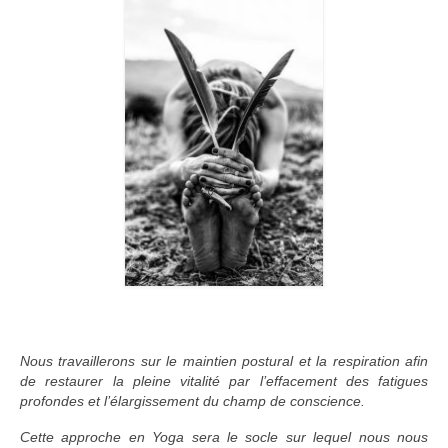
Stage SHAKTI et CHAMANISME
STAGES AVANCES ‘SUPRA’
AGENDA des STAGES AVANCES “SUPRA”
Stage HOME
Stage STELLAR
Stage TEMAZCAL
RETRAITES & SEJOURS DE RESSOURCEMENT
RETRAITE 1 SEMAINE EN DORDOGNE
Stage WEEKEND 4 JOURS en Dordogne
Nous travaillerons sur le maintien postural et la respiration afin
EQUIPE
de restaurer la pleine vitalité par l’effacement des fatigues
profondes et l’élargissement du champ de conscience.
Sandrine Rossarie
Cette approche en Yoga sera le socle sur lequel nous nous