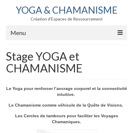
YOGA & CHAMANISME
Création d'Espaces de Ressourcement
Menu
YOGA
Stage YOGA et
CHAMANISME
CHAMANISME
STAGES CLASSIQUES
AGENDA des STAGES CLASSIQUES
Le Yoga pour renforcer l’ancrage corporel et la connectivité
intuitive.
Stage YOGA et CHAMANISME
Le Chamanisme comme véhicule de la Quête de Visions.
Stage MANTRA et CHAMANISME
Les Cercles de tambours pour faciliter les Voyages
Stage KRIYA et CHAMANISME
Chamaniques.