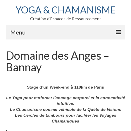
YOGA & CHAMANISME
Création d'Espaces de Ressourcement
Menu
YOGA
Domaine des Anges –
CHAMANISME
Bannay
STAGES CLASSIQUES
AGENDA des STAGES CLASSIQUES
Stage d’un Week-end à 110km de Paris
Stage YOGA et CHAMANISME
Le Yoga pour renforcer l’ancrage corporel et la connectivité
intuitive.
Stage MANTRA et CHAMANISME
Le Chamanisme comme véhicule de la Quête de Visions
Les Cercles de tambours pour faciliter les Voyages
Stage KRIYA et CHAMANISME
Chamaniques