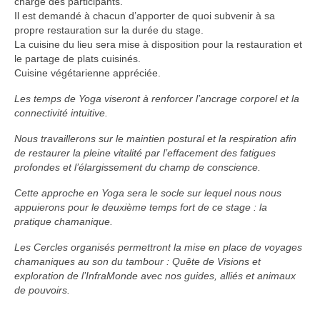
charge des participants.
Pierre Mendras
Il est demandé à chacun d’apporter de quoi subvenir à sa
propre restauration sur la durée du stage.
CONTACTS
La cuisine du lieu sera mise à disposition pour la restauration et
le partage de plats cuisinés.
Politique de confidentialité du site
Cuisine végétarienne appréciée.
LIVRE D’OR & ALBUMS
Les temps de Yoga viseront à renforcer l’ancrage corporel et la
connectivité intuitive.
FORMULAIRE D’INSCRIPTION
Nous travaillerons sur le maintien postural et la respiration afin
de restaurer la pleine vitalité par l’effacement des fatigues
profondes et l’élargissement du champ de conscience.
Cette approche en Yoga sera le socle sur lequel nous nous
appuierons pour le deuxième temps fort de ce stage : la
pratique chamanique.
Les Cercles organisés permettront la mise en place de voyages
chamaniques au son du tambour : Quête de Visions et
exploration de l’InfraMonde avec nos guides, alliés et animaux
de pouvoirs.