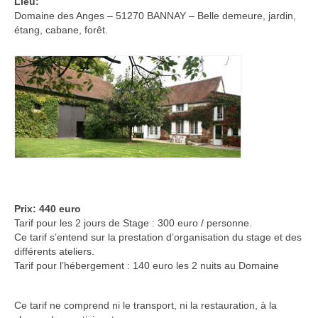
Lieu:
Stage SHAKTI et CHAMANISME
Domaine des Anges – 51270 BANNAY – Belle demeure, jardin,
étang, cabane, forêt.
STAGES AVANCES ‘SUPRA’
AGENDA des STAGES AVANCES “SUPRA”
Stage HOME
Stage STELLAR
Stage TEMAZCAL
RETRAITES & SEJOURS DE RESSOURCEMENT
RETRAITE 1 SEMAINE EN DORDOGNE
Prix:
440 euro
Tarif pour les 2 jours de Stage : 300 euro / personne.
Stage WEEKEND 4 JOURS en Dordogne
Ce tarif s’entend sur la prestation d’organisation du stage et des
différents ateliers.
EQUIPE
Tarif pour l’hébergement : 140 euro les 2 nuits au Domaine
Sandrine Rossarie
Ce tarif ne comprend ni le transport, ni la restauration, à la